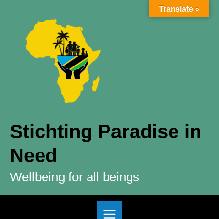
Ga
Translate »
naar
de
inhoud
Stichting Paradise in
Need
Wellbeing for all beings