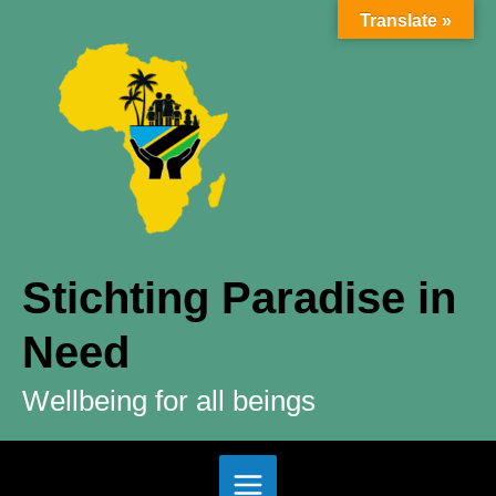
Ga
Translate »
naar
de
inhoud
Stichting Paradise in
Need
Wellbeing for all beings