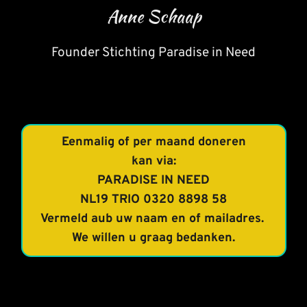
Anne Schaap
Founder Stichting Paradise in Need
Eenmalig of per maand doneren
kan via:
PARADISE IN NEED
NL19 TRIO 0320 8898 58
Vermeld aub uw naam en of mailadres.
We willen u graag bedanken.