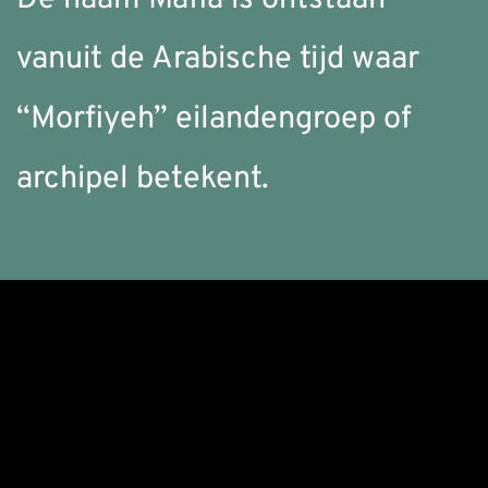
vanuit de Arabische tijd waar 
“Morfiyeh” eilandengroep of 
archipel betekent.