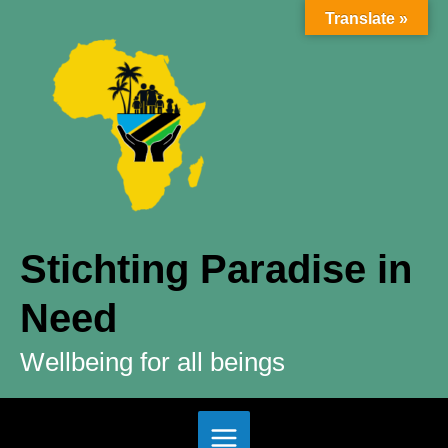
Ga
Translate »
naar
de
inhoud
Stichting Paradise in
Need
Wellbeing for all beings